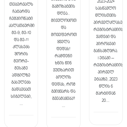
2023-2024
თებერვალს
გამოხატვის
სასწავლო
ჩატარდა
დღეა..
წლისთვის
ჩემპიონატი
მივულოცოთ
პირველკლასელ
კალათბურში
და
რეგისტრაციისთ
მე-9, მე-10
მოვეფეროთ
ვადები და
და მე-11
ყველა
პირობები
კლასებს
დედას!
განსაზღვრა.
შორის
რამდენი
I ეტაპი –
მეორე-
ხნის წინ
რეგისტრაციის
მესამე
ვუთხარით
პირველ
ადგილზე
ბოლოს
ეტაპზე, 2023
გასულებს
დედას, რომ
წლის 6
გადაეცათ
გვიყვარს და
მარტიდან
სიგელები,
გვეამაყება?​
20…
…
…